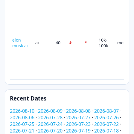
elon
10k-
↓
ai
40
*
medium
musk ai
100k
Recent Dates
2026-08-10
·
2026-08-09
·
2026-08-08
·
2026-08-07
·
2026-08-06
·
2026-07-28
·
2026-07-27
·
2026-07-26
·
2026-07-25
·
2026-07-24
·
2026-07-23
·
2026-07-22
·
2026-07-21
·
2026-07-20
·
2026-07-19
·
2026-07-18
·