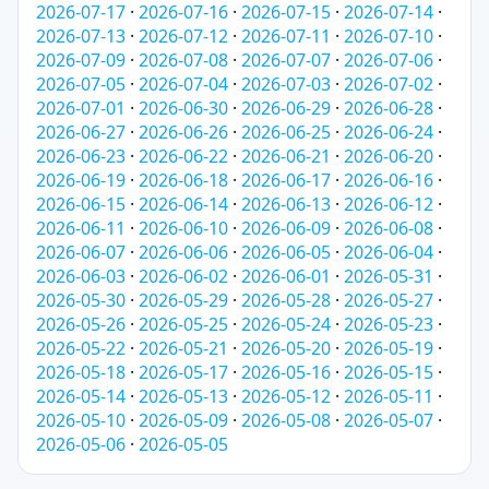
2026-07-17
·
2026-07-16
·
2026-07-15
·
2026-07-14
·
2026-07-13
·
2026-07-12
·
2026-07-11
·
2026-07-10
·
2026-07-09
·
2026-07-08
·
2026-07-07
·
2026-07-06
·
2026-07-05
·
2026-07-04
·
2026-07-03
·
2026-07-02
·
2026-07-01
·
2026-06-30
·
2026-06-29
·
2026-06-28
·
2026-06-27
·
2026-06-26
·
2026-06-25
·
2026-06-24
·
2026-06-23
·
2026-06-22
·
2026-06-21
·
2026-06-20
·
2026-06-19
·
2026-06-18
·
2026-06-17
·
2026-06-16
·
2026-06-15
·
2026-06-14
·
2026-06-13
·
2026-06-12
·
2026-06-11
·
2026-06-10
·
2026-06-09
·
2026-06-08
·
2026-06-07
·
2026-06-06
·
2026-06-05
·
2026-06-04
·
2026-06-03
·
2026-06-02
·
2026-06-01
·
2026-05-31
·
2026-05-30
·
2026-05-29
·
2026-05-28
·
2026-05-27
·
2026-05-26
·
2026-05-25
·
2026-05-24
·
2026-05-23
·
2026-05-22
·
2026-05-21
·
2026-05-20
·
2026-05-19
·
2026-05-18
·
2026-05-17
·
2026-05-16
·
2026-05-15
·
2026-05-14
·
2026-05-13
·
2026-05-12
·
2026-05-11
·
2026-05-10
·
2026-05-09
·
2026-05-08
·
2026-05-07
·
2026-05-06
·
2026-05-05