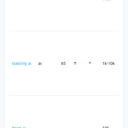
↑
stability ai
ai
65
*
1k-10k
med
deep ai
10k-