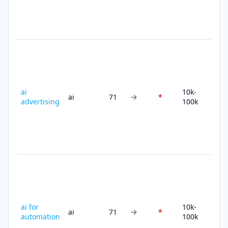
ai
10k-
→
ai
71
*
hig
advertising
100k
ai for
10k-
→
ai
71
*
hig
automation
100k