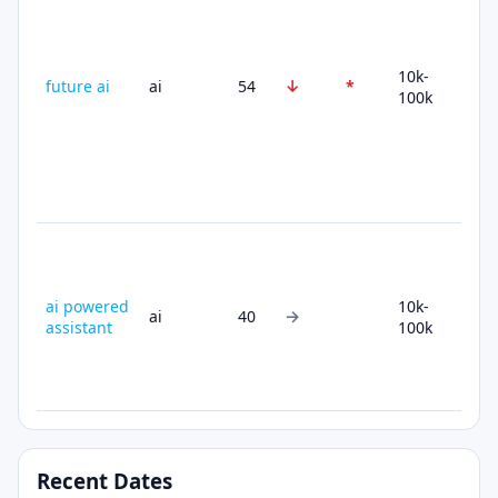
10k-
↓
future ai
ai
54
*
med
100k
ai powered
10k-
→
ai
40
hig
assistant
100k
Recent Dates