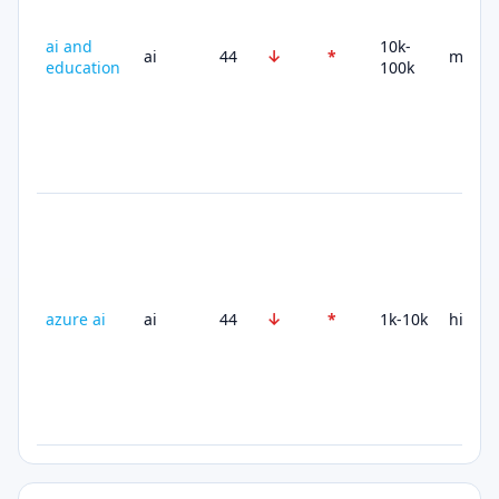
ai and
10k-
↓
ai
44
*
medi
education
100k
↓
azure ai
ai
44
*
1k-10k
high