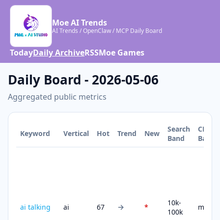
Moe AI Trends
AI Trends / OpenClaw / MCP Daily Board
Today
Daily Archive
RSS
Moe Games
Daily Board - 2026-05-06
Aggregated public metrics
Search
CPC
Keyword
Vertical
Hot
Trend
New
Band
Band
10k-
→
ai talking
ai
67
*
medi
100k