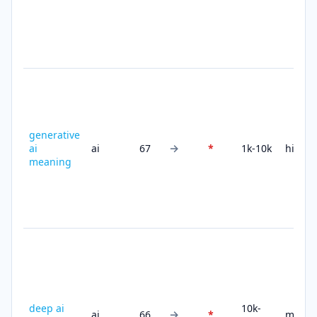
generative
→
ai
ai
67
*
1k-10k
high
meaning
deep ai
10k-
→
ai
66
*
medi